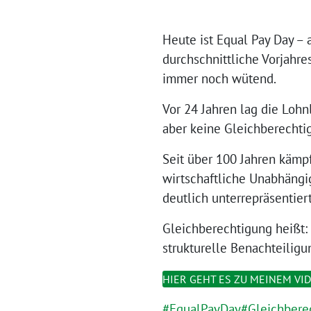
Heute ist Equal Pay Day – 
durchschnittliche Vorjahr
immer noch wütend.
Vor 24 Jahren lag die Lohn
aber keine Gleichberechti
Seit über 100 Jahren kämpf
wirtschaftliche Unabhängig
deutlich unterrepräsentier
Gleichberechtigung heißt:
strukturelle Benachteiligu
HIER GEHT ES ZU MEINEM VI
#EqualPayDay
#Gleichbere